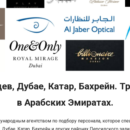
ев, Дубае, Катар, Бахрейн. 
в Арабских Эмиратах.
дународным агентством по подбору персонала, которое сп
 Дубае, Катар, Бахрейн и других районах Персидского зал