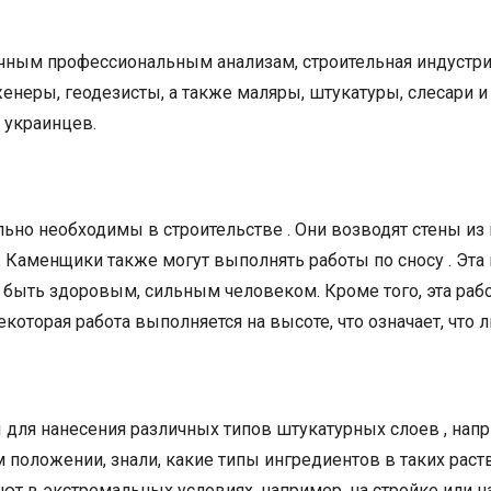
ичным профессиональным анализам, строительная индустрия
енеры, геодезисты, а также маляры, штукатуры, слесари и 
 украинцев.
ьно необходимы в строительстве . Они возводят стены из 
. Каменщики также могут выполнять работы по сносу . Эта
быть здоровым, сильным человеком. Кроме того, эта рабо
екоторая работа выполняется на высоте, что означает, что
 для нанесения различных типов штукатурных слоев , напри
м положении, знали, какие типы ингредиентов в таких рас
ют в экстремальных условиях, например, на стройке или н