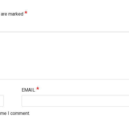
*
s are marked
*
EMAIL
time I comment.