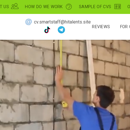
T US
HOW DO WE WORK
SAMPLE OF CVS
O
cv.smartstaff@hitalents.site
REVIEWS
FOR 