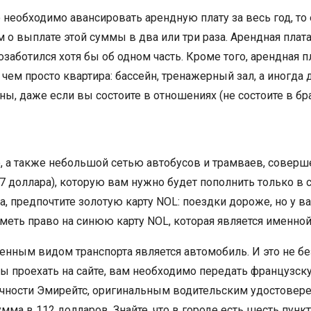
 необходимо авансировать арендную плату за весь год, то
о выплате этой суммы в два или три раза. Арендная плата
заботился хотя бы об одном часть. Кроме того, арендная 
ем просто квартира: бассейн, тренажерный зал, а иногда д
ны, даже если вы состоите в отношениях (не состоите в бра
 ​​а также небольшой сетью автобусов и трамваев, совер
,7 доллара), которую вам нужно будет пополнить только в с
 предпочтите золотую карту NOL: поездки дороже, но у ва
иметь право на синюю карту NOL, которая является именной
нным видом транспорта является автомобиль. И это не бе
ы проехать на сайте, вам необходимо передать французску
личности Эмирейтс, оригинальным водительским удостовере
ма в 112 долларов. Знайте, что в городе есть шесть пункт