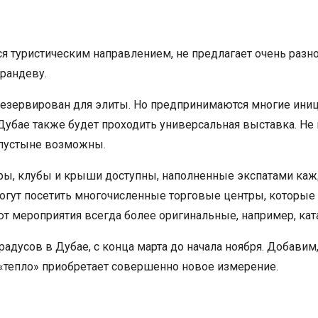
тся туристическим направлением, не предлагает очень разн
 рандеву.
зарезервирован для элиты. Но предпринимаются многие иниц
Дубае также будет проходить универсальная выставка. Не 
 пустыне возможны.
ры, клубы и крыши доступны, наполненные экспатами кажд
смогут посетить многочисленные торговые центры, которы
т мероприятия всегда более оригинальные, например, кат
радусов в Дубае, с конца марта до начала ноября. Добави
 «тепло» приобретает совершенно новое измерение.