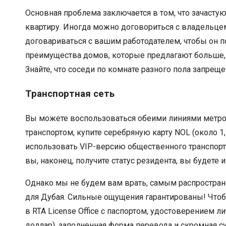
Основная проблема заключается в том, что зачастую
квартиру. Иногда можно договориться с владельцем 
договариваться с вашим работодателем, чтобы он по
преимущества домов, которые предлагают больше, ч
Знайте, что соседи по комнате разного пола запреще
Транспортная сеть
Вы можете воспользоваться обеими линиями метро,
транспортом, купите серебряную карту NOL (около 1
использовать VIP-версию общественного транспорта,
вы, наконец, получите статус резидента, вы будете 
Однако мы не будем вам врать, самым распростране
для Дубая. Сильные ощущения гарантированы! Чтоб
в RTA License Office с паспортом, удостоверением 
доллар), заполненная форма перевода и скромная сум