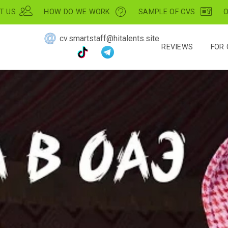
T US
HOW DO WE WORK
SAMPLE OF CVS
O
cv.smartstaff@hitalents.site
REVIEWS
FOR 