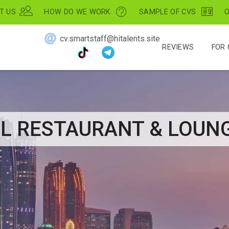
T US
HOW DO WE WORK
SAMPLE OF CVS
O
cv.smartstaff@hitalents.site
REVIEWS
FOR 
L RESTAURANT & LOUNG