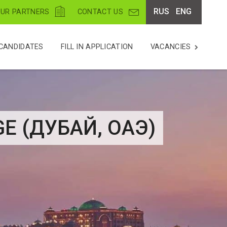
RUS
ENG
UR PARTNERS
CONTACT US
CANDIDATES
FILL IN APPLICATION
VACANCIES
E (ДУБАЙ, ОАЭ)