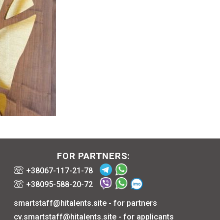
FOR PARTNERS:
+38067-117-21-78
+38095-588-20-72
smartstaff@hitalents.site
- for partners
cv.smartstaff@hitalents.site
- for applicants