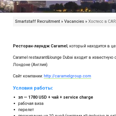
Smartstaff Recruitment
»
Vacancies
»
Хостесс в CAR
Ресторан-лаундж Caramel
, который находится в ц
Caramel restaurant&lounge Dubai входит в известную
Лондоне (Англия).
Сайт компании:
http://caramelgroup.com
Условия работы:
зп — 1780 USD + чай + service charge
рабочая виза
перелет
проживание на 10 дней (cистема all-inclusive in sal